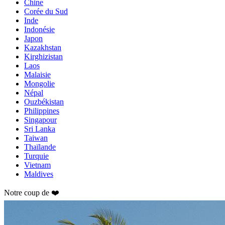
Chine
Corée du Sud
Inde
Indonésie
Japon
Kazakhstan
Kirghizistan
Laos
Malaisie
Mongolie
Népal
Ouzbékistan
Philippines
Singapour
Sri Lanka
Taiwan
Thaïlande
Turquie
Vietnam
Maldives
Notre coup de ❤️