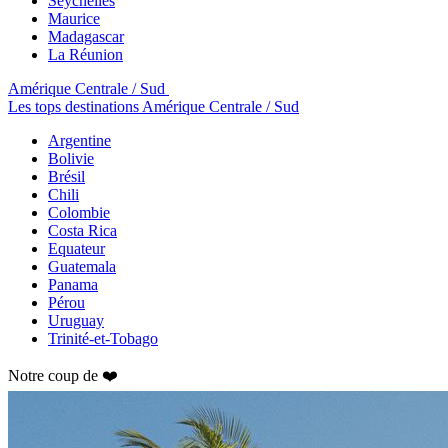
Seychelles
Maurice
Madagascar
La Réunion
Amérique Centrale / Sud
Les tops destinations Amérique Centrale / Sud
Argentine
Bolivie
Brésil
Chili
Colombie
Costa Rica
Equateur
Guatemala
Panama
Pérou
Uruguay
Trinité-et-Tobago
Notre coup de ❤️