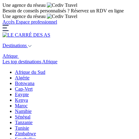
Une agence du réseau
Besoin de conseils personnalisés ?
Réservez un RDV en ligne
Une agence du réseau
Accès Espace professionnel
Destinations
Afrique
Les top destinations Afrique
Afrique du Sud
Algérie
Botswana
Cap-Vert
Egypte
Kenya
Maroc
Namibie
Sénégal
Tanzanie
Tunisie
Zimbabwe