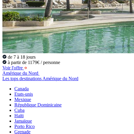
de 7 à 18 jours
à partir de 1179€ / personne
Voir l'offre
Amérique du Nord
Les tops destinations Amérique du Nord
Canada
Etats-unis
Mexique
République Dominicaine
Cuba
Haïti
Jamaïque
Porto Rico
Grenade